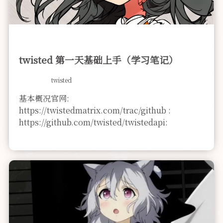
twisted 第一天基础上手（学习笔记）
twisted
基本概况官网:
https://twistedmatrix.com/trac/github :
https://github.com/twisted/twistedapi: